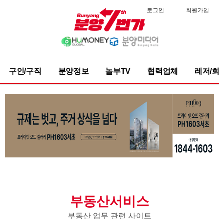
로그인
회원가입
구인/구직
분양정보
놀부TV
협력업체
레저/
부동산서비스
부동산 업무 관련 사이트